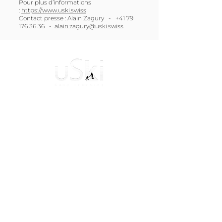
Pour plus d’informations
:
https://www.uski.swiss
Contact presse : Alain Zagury -
+41 79
176 36 36
-
alain.zagury@uski.swiss
Le uSki est né en Suisse avec un objectif
ambitieux: Permettre aux débutants de
découvrir
les joies de la glisse
en sécurité!
Conditions Générales de Vente
Navigation
Mode d’emploi