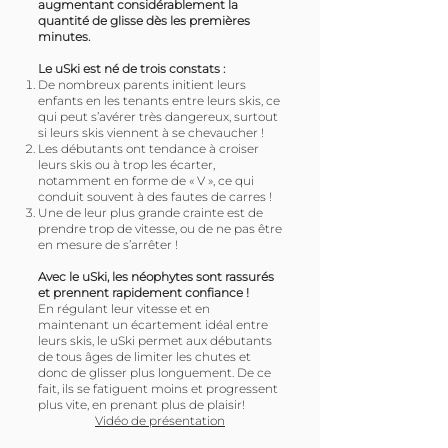
augmentant considérablement la
quantité de glisse dès les premières
minutes.
Le uSki est né de trois constats :
De nombreux parents initient leurs
enfants en les tenants entre leurs skis, ce
qui peut s’avérer très dangereux, surtout
si leurs skis viennent à se chevaucher !
Les débutants ont tendance à croiser
leurs skis ou à trop les écarter,
notamment en forme de « V », ce qui
conduit souvent à des fautes de carres !
Une de leur plus grande crainte est de
prendre trop de vitesse, ou de ne pas être
en mesure de s’arrêter !
Avec le uSki, les néophytes sont rassurés
et prennent rapidement confiance !
En régulant leur vitesse et en
maintenant un écartement idéal entre
leurs skis, le uSki permet aux débutants
de tous âges de limiter les chutes et
donc de glisser plus longuement. De ce
fait, ils se fatiguent moins et progressent
plus vite, en prenant plus de plaisir!
Vidéo de présentation