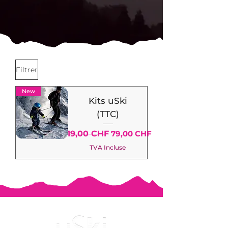
Filtrer
New
Kits uSki
(TTC)
Prix original
Prix promotionnel
119,00 CHF
79,00 CHF
TVA Incluse