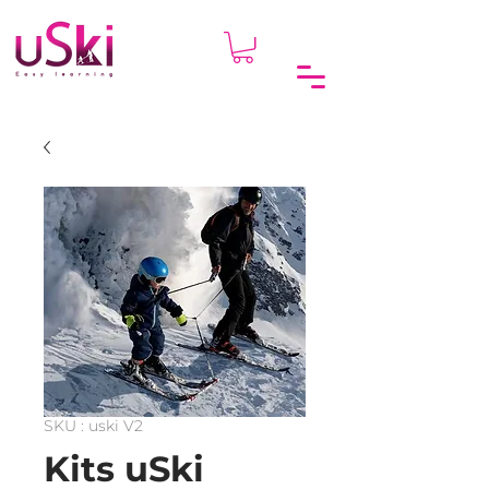
SKU : uski V2
Kits uSki