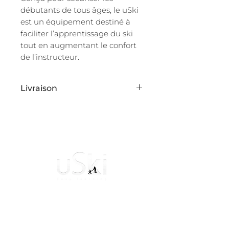
débutants de tous âges, le uSki
est un équipement destiné à
faciliter l’apprentissage du ski
tout en augmentant le confort
de l’instructeur.
Livraison
Livraison (standard) sous 3
jours ouvrables (pour les
produits en stock !)
Le uSki est né en Suisse avec un objectif
ambitieux: Permettre aux débutants de
découvrir
les joies de la glisse
en sécurité!